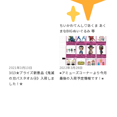
ちいかわてんし♡あくま あく
まなBIGぬいぐるみ 等
2021年3月13日
2022年3月28日
3/13★プライズ新景品《鬼滅
■アミューズコーナーより今月
の刃バスタオル④》入荷しま
最後の入荷予定情報です！■
した！★