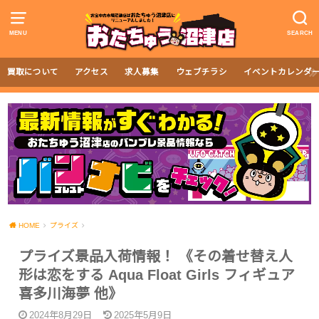
MENU
SEARCH
買取について
アクセス
求人募集
ウェブチラシ
イベントカレンダ
HOME
プライズ
プライズ景品入荷情報！ 《その着せ替え人
形は恋をする Aqua Float Girls フィギュア
喜多川海夢 他》
2024年8月29日
2025年5月9日