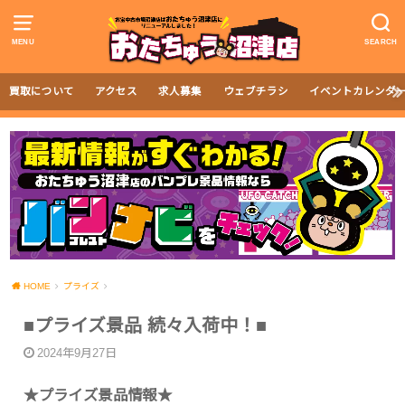
MENU
SEARCH
買取について
アクセス
求人募集
ウェブチラシ
イベントカレンダ
HOME
プライズ
■プライズ景品 続々入荷中！■
2024年9月27日
★プライズ景品情報★