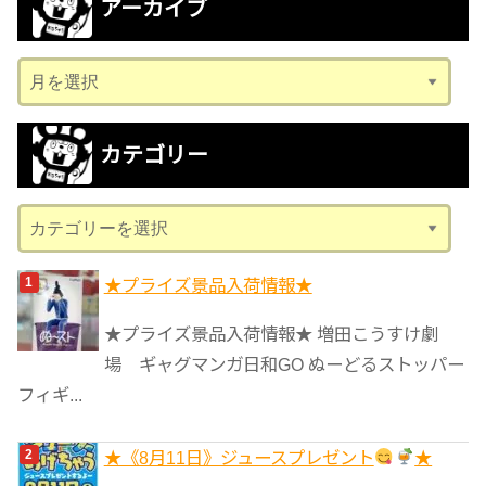
アーカイブ
ア
ー
カ
カテゴリー
イ
ブ
カ
テ
ゴ
★プライズ景品入荷情報★
リ
★プライズ景品入荷情報★ 増田こうすけ劇
ー
場 ギャグマンガ日和GO ぬーどるストッパー
フィギ...
★《8月11日》ジュースプレゼント
★