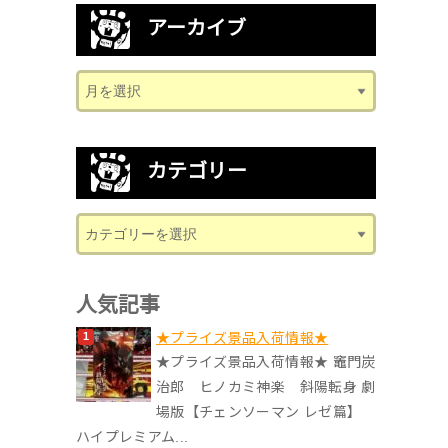
アーカイブ
カテゴリー
人気記事
★プライズ景品入荷情報★
★プライズ景品入荷情報★ 竈門炭
治郎 ヒノカミ神楽 斜陽転身 劇
場版【チェンソーマン レゼ篇】
ハイプレミアム...