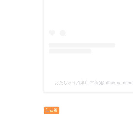
おたちゅう沼津店 古着(@otachuu_numa
古着