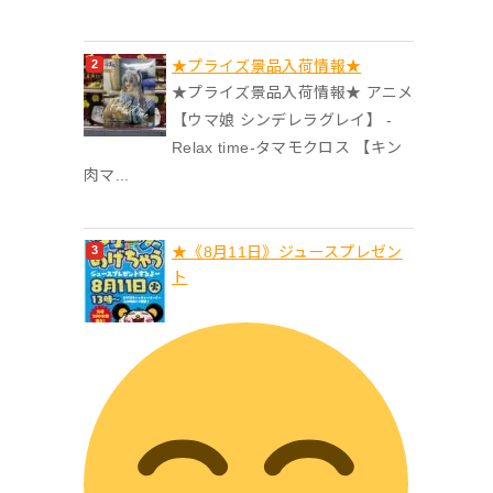
★プライズ景品入荷情報★
★プライズ景品入荷情報★ アニメ
【ウマ娘 シンデレラグレイ】 -
Relax time-タマモクロス 【キン
肉マ...
★《8月11日》ジュースプレゼン
ト