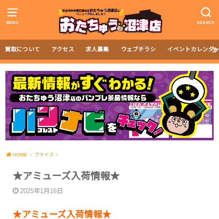
MENU
SEARCH
買取について
アクセス
求人募集
ウェブチラシ
イベントカレンダ
HOME
プライズ
★アミューズ入荷情報★
2025年1月16日
★アミューズ入荷情報★