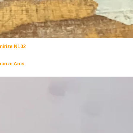
irize N102
rize Anis