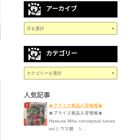
アーカイブ
カテゴリー
人気記事
★プライズ景品入荷情報★
★プライズ景品入荷情報★
Hatsune Miku conceptual series
vol.1 ウマ娘 シ...