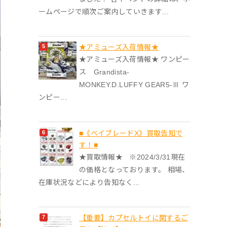
ームページで順次ご案内していきます...
★アミューズ入荷情報★
★アミューズ入荷情報★ ワンピー
ス Grandista-
MONKEY.D.LUFFY GEAR5-Ⅲ ワ
ンピー...
■《ベイブレードX》買取告知で
す！■
★買取情報★ ※2024/3/31現在
の価格となっております。 相場、
在庫状況などにより告知なく...
【重要】カプセルトイに関するご