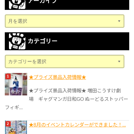
アーカイブ
ア
ー
カ
カテゴリー
イ
ブ
カ
テ
ゴ
★プライズ景品入荷情報★
リ
★プライズ景品入荷情報★ 増田こうすけ劇
ー
場 ギャグマンガ日和GO ぬーどるストッパー
フィギ...
★8月のイベントカレンダーができました！...