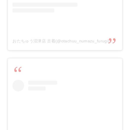
おたちゅう沼津店 古着(@otachuu_numazu_furugi)がシェアした投稿