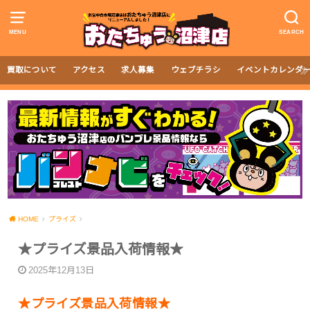
MENU
SEARCH
買取について
アクセス
求人募集
ウェブチラシ
イベントカレンダ
HOME
プライズ
★プライズ景品入荷情報★
2025年12月13日
★プライズ景品入荷情報★