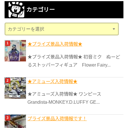
カ
カテゴリー
イ
ブ
カ
テ
ゴ
★プライズ景品入荷情報★
リ
★プライズ景品入荷情報★ 初音ミク ぬーど
ー
るストッパーフィギュア Flower Fairy...
★アミューズ入荷情報★
★アミューズ入荷情報★ ワンピース
Grandista-MONKEY.D.LUFFY GE...
プライズ景品入荷情報です！