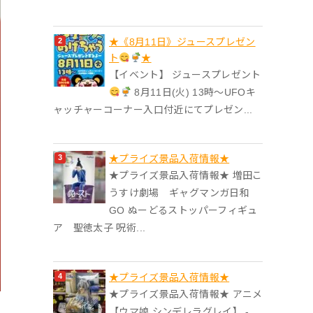
★《8月11日》ジュースプレゼン
ト
★
【イベント】 ジュースプレゼント
8月11日(火) 13時〜UFOキ
ャッチャーコーナー入口付近にてプレゼン...
★プライズ景品入荷情報★
★プライズ景品入荷情報★ 増田こ
うすけ劇場 ギャグマンガ日和
GO ぬーどるストッパーフィギュ
ア 聖徳太子 呪術...
★プライズ景品入荷情報★
★プライズ景品入荷情報★ アニメ
【ウマ娘 シンデレラグレイ】 -