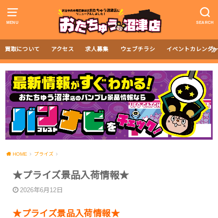
MENU
SEARCH
買取について
アクセス
求人募集
ウェブチラシ
イベントカレンダ
HOME
プライズ
★プライズ景品入荷情報★
2026年6月12日
★プライズ景品入荷情報★