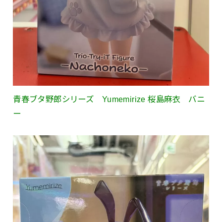
青春ブタ野郎シリーズ Yumemirize 桜島麻衣 バニ
ー