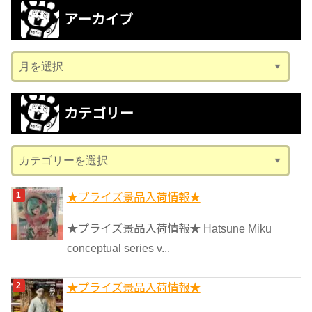
アーカイブ
ア
ー
カ
カテゴリー
イ
ブ
カ
テ
ゴ
★プライズ景品入荷情報★
リ
★プライズ景品入荷情報★ Hatsune Miku
ー
conceptual series v...
★プライズ景品入荷情報★