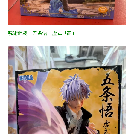
呪術廻戦 五条悟 虚式「茈」