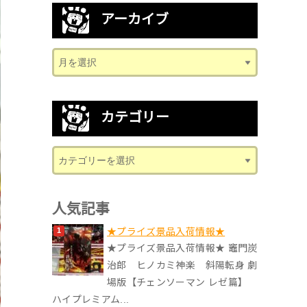
アーカイブ
カテゴリー
人気記事
★プライズ景品入荷情報★
★プライズ景品入荷情報★ 竈門炭
治郎 ヒノカミ神楽 斜陽転身 劇
場版【チェンソーマン レゼ篇】
ハイプレミアム...