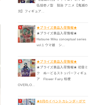
伍拾壱ノ型 狛治 アニメ【鬼滅の
刃】フィギュア...
★プライズ景品入荷情報★
★プライズ景品入荷情報★
Hatsune Miku conceptual series
vol.1 ウマ娘 シ...
★プライズ景品入荷情報★
★プライズ景品入荷情報★ 初音ミ
ク ぬーどるストッパーフィギュ
ア Flower Fairy 桔梗
OVERLO...
★8月のイベントカレンダーがで