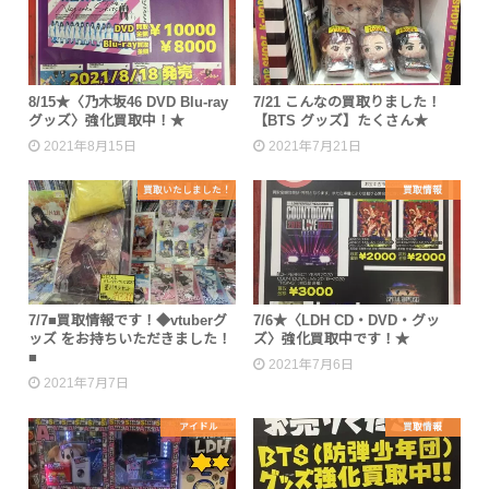
8/15★〈乃木坂46 DVD Blu-ray
7/21 こんなの買取りました！
グッズ〉強化買取中！★
【BTS グッズ】たくさん★
2021年8月15日
2021年7月21日
買取いたしました！
買取情報
7/7■買取情報です！◆vtuberグ
7/6★〈LDH CD・DVD・グッ
ッズ をお持ちいただきました！
ズ〉強化買取中です！★
■
2021年7月6日
2021年7月7日
アイドル
買取情報