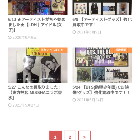
6/13 ★アーティストがちゃ始め
6/9 【アーティストグッズ】強化
ました★【LDH｜アイドル(女
買取中です！
子)】
2021年6月9日
2026年6月6日
買取いたしました！
買取情報
5/27 こんなの買取りました！
5/24 【BTS(防弾少年団) CD/映
【東方神起 MISSHAコラボ香
像/グッズ】強化買取中です！！
水】
2021年5月24日
2021年5月27日
1
2
>