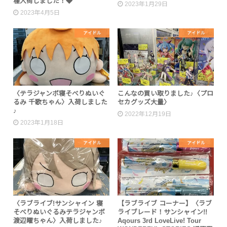
種入荷しました！◆
2023年1月29日
2023年4月5日
アイドル
アイドル
〈テラジャンボ寝そべりぬいぐ
こんなの買い取りました♪〈プロ
るみ 千歌ちゃん〉入荷しました
セカグッズ大量〉
♪
2022年12月19日
2023年1月18日
アイドル
アイドル
〈ラブライブ!サンシャイン 寝
【ラブライブ コーナー】〈ラブ
そべりぬいぐるみテラジャンボ
ライブレード！サンシャイン!!
渡辺曜ちゃん〉入荷しました♪
Aqours 3rd LoveLive! Tour