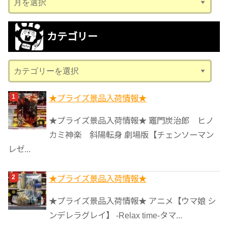
ー
カ
カテゴリー
イ
ブ
カ
テ
ゴ
★プライズ景品入荷情報★
リ
★プライズ景品入荷情報★ 竈門炭治郎 ヒノ
ー
カミ神楽 斜陽転身 劇場版【チェンソーマン
レゼ...
★プライズ景品入荷情報★
★プライズ景品入荷情報★ アニメ【ウマ娘 シ
ンデレラグレイ】 -Relax time-タマ...